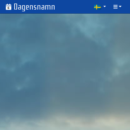
Dagensnamn
6