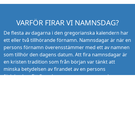
VARFÖR FIRAR VI NAMNSDAG?
De flesta av dagarna i den gregorianska kalendern har
ett eller två tillhörande förnamn. Namnsdagar är när en
persons förnamn överensstämmer med ett av namnen
som tillhör den dagens datum. Att fira namnsdagar är
en kristen tradition som från början var tänkt att
minska betydelsen av firandet av en persons
födelsedag. Ett firande av en persons namnsdag
ansågs som någonting att eftersträva eftersom en
persons födelsedag inte ansågs vara någonting som
var positivt att fira. Nu för tiden är det istället
födelsedagsfirandet som brukar vara mer vanligt
förekommande än att fira namnsdagar, men på vissa
platser så kan det fortfarande vara vanligt att fira
namnsdagar. Olika länder kan ha olika namn på olika
datum, men vissa av namnen brukar stämma överens